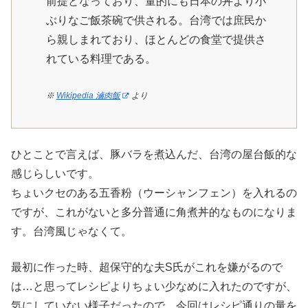
前提となっており、量的にも日本の丼より小
ぶりなご飯茶碗で供される。台湾では庶民か
ら親しまれており、ほとんどの食堂で提供さ
れている料理である。
※
Wikipedia 滷肉飯
より
ひとことで言えば、豚バラを煮込んだ、台湾の屋台飯的な
感じらしいです。
ちょいクセのある五香粉（ウーシャンフェン）を入れるの
ですが、これがないと多分普通に角煮丼的なものになりま
す。台湾風じゃなくて。
最初に作った時、超保守的な夫S氏がこれを嫌がるので
は…と思ってレシピよりちょい少なめに入れたのですが、
気にしていない様子だったので、今回はレシピ通りの量を