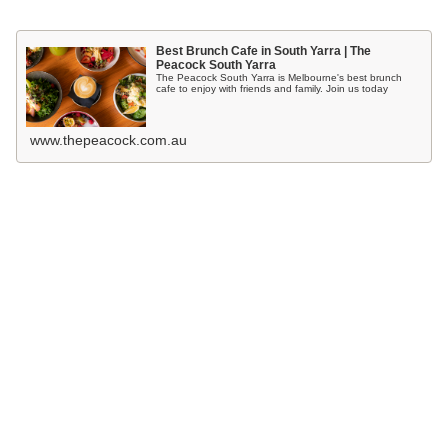
Best Brunch Cafe in South Yarra | The
Peacock South Yarra
The Peacock South Yarra is Melbourne's best brunch
cafe to enjoy with friends and family. Join us today
www.thepeacock.com.au