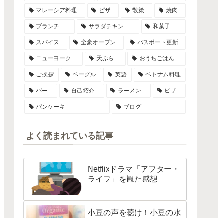
マレーシア料理
ピザ
散策
焼肉
ブランチ
サラダチキン
和菓子
スパイス
全豪オープン
パスポート更新
ニューヨーク
天ぷら
おうちごはん
ご挨拶
ベーグル
英語
ベトナム料理
バー
自己紹介
ラーメン
ビザ
パンケーキ
ブログ
よく読まれている記事
Netflixドラマ「アフター・
ライフ」を観た感想
小豆の声を聴け！小豆の水