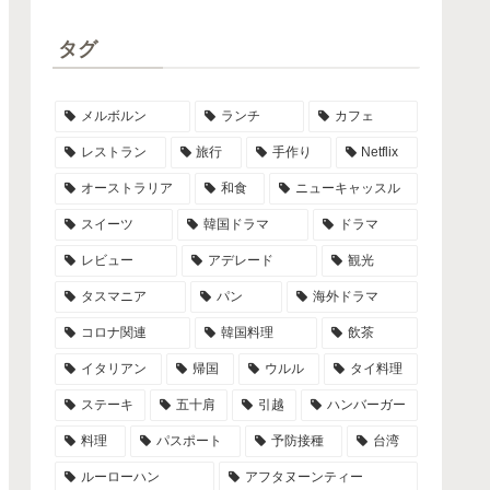
タグ
メルボルン
ランチ
カフェ
レストラン
旅行
手作り
Netflix
オーストラリア
和食
ニューキャッスル
スイーツ
韓国ドラマ
ドラマ
レビュー
アデレード
観光
タスマニア
パン
海外ドラマ
コロナ関連
韓国料理
飲茶
イタリアン
帰国
ウルル
タイ料理
ステーキ
五十肩
引越
ハンバーガー
料理
パスポート
予防接種
台湾
ルーローハン
アフタヌーンティー