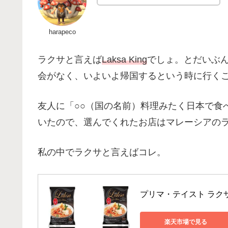
harapeco
ラクサと言えば
Laksa King
でしょ。とだいぶ
会がなく、いよいよ帰国するという時に行く
友人に「○○（国の名前）料理みたく日本で食
いたので、選んでくれたお店はマレーシアの
私の中でラクサと言えばコレ。
プリマ・テイスト ラクサ
楽天市場で見る