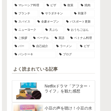
マレーシア料理
ピザ
散策
焼肉
ブランチ
サラダチキン
和菓子
スパイス
全豪オープン
パスポート更新
ニューヨーク
天ぷら
おうちごはん
ご挨拶
ベーグル
英語
ベトナム料理
バー
自己紹介
ラーメン
ビザ
パンケーキ
ブログ
よく読まれている記事
Netflixドラマ「アフター・
ライフ」を観た感想
小豆の声を聴け！小豆の水